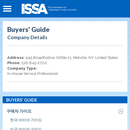
Buyers' Guide
Company Details
Address:
445 Broadhollow RdSte 21, Melville, NY United States
Phone:
516-845-2700
Company Type:
In-House Service Professional
BUYERS' GUIDE
구매자 가이드
한국 바이어 가이드
미국 바이어 가이드