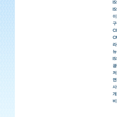
I
협
I
회
이
구
C
C
라
뉴
I
광
저
면
사
개
비