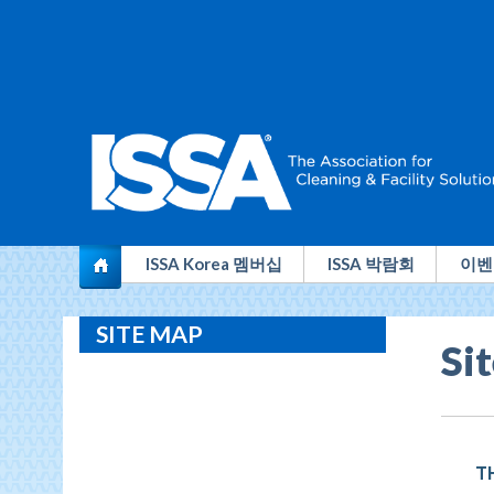
전
ISSA Korea 멤버십
ISSA 박람회
이벤
세
SITE MAP
계
Si
청
소
산
T
업