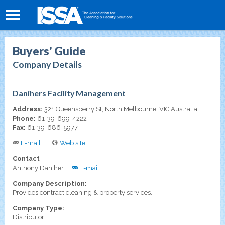
Buyers' Guide
Company Details
Danihers Facility Management
Address:
321 Queensberry St, North Melbourne, VIC Australia
Phone:
61-39-699-4222
Fax:
61-39-686-5977
E-mail
Web site
Contact
Anthony Daniher
E-mail
Company Description:
Provides contract cleaning & property services.
Company Type:
Distributor