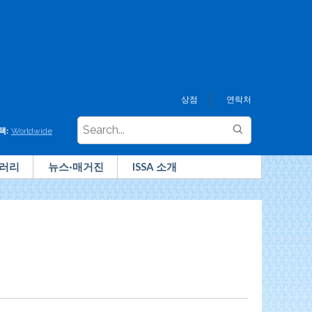
상점
연락처
택:
Worldwide
러리
뉴스·매거진
ISSA 소개