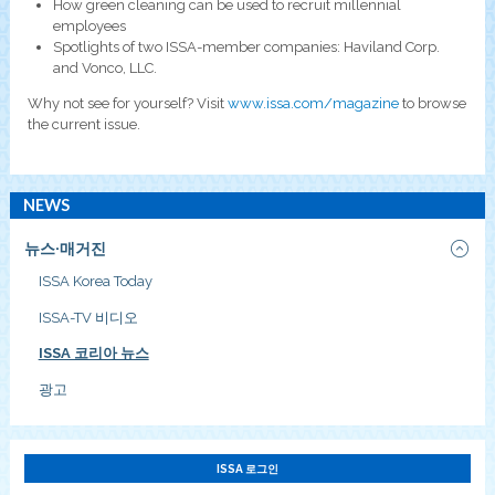
How green cleaning can be used to recruit millennial
employees
Spotlights of two ISSA-member companies: Haviland Corp.
and Vonco, LLC.
Why not see for yourself? Visit
www.issa.com/magazine
to browse
the current issue.
NEWS
뉴스·매거진
ISSA Korea Today
ISSA-TV 비디오
ISSA 코리아 뉴스
광고
ISSA 로그인