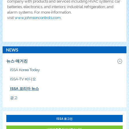
company with products and services including HVAC systems; car
batteries, electronics, and interiors; industrial refrigeration; and
alarm systems. For more information,
visit
www.johnsoncontrols.com
.
NEWS
뉴스·매거진
ISSA Korea Today
ISSA-TV 비디오
ISSA 코리아 뉴스
광고
ISSA 로그인