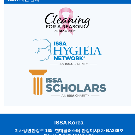
ISSA Korea
미사강변한강로 165, 현대클러스터 한강미사3차 BA236호